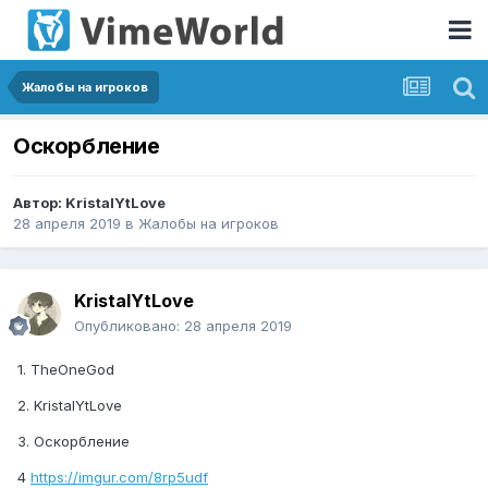
Жалобы на игроков
Оскорбление
Автор:
KristalYtLove
28 апреля 2019
в
Жалобы на игроков
KristalYtLove
Опубликовано:
28 апреля 2019
1. TheOneGod
2. KristalYtLove
3. Оскорбление
4
https://imgur.com/8rp5udf