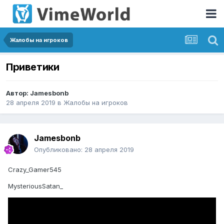
Жалобы на игроков
Приветики
Автор:
Jamesbonb
28 апреля 2019
в
Жалобы на игроков
Jamesbonb
Опубликовано:
28 апреля 2019
Crazy_Gamer545
MysteriousSatan_