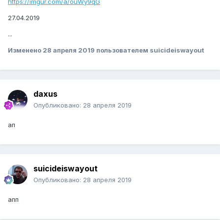
https://imgur.com/a/ouWy9qG
27.04.2019
...
Изменено
28 апреля 2019
пользователем suicideiswayout
daxus
Опубликовано:
28 апреля 2019
ап
suicideiswayout
Опубликовано:
28 апреля 2019
апп