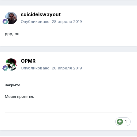
suicideiswayout
Опубликовано:
28 апреля 2019
ррр, ап
OPMR
Опубликовано:
28 апреля 2019
Закрыто.
Меры приняты.
1