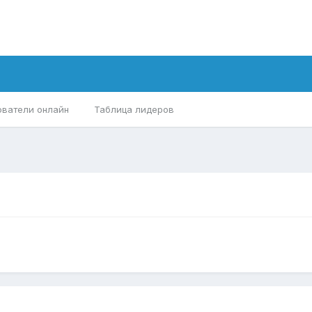
ователи онлайн
Таблица лидеров