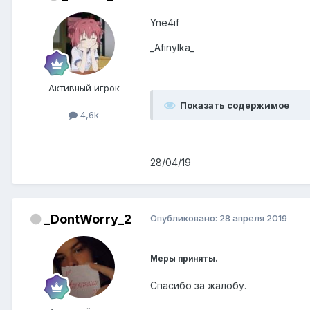
Yne4if
_Afinylka_
Активный игрок
Показать содержимое
4,6k
28/04/19
_DontWorry_2
Опубликовано:
28 апреля 2019
Меры приняты.
Спасибо за жалобу.