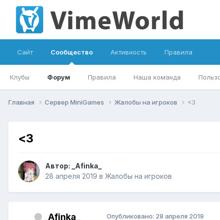
Сайт
Сообщество
Активность
Правила
Клубы
Форум
Правила
Наша команда
Польз
Главная
Сервер MiniGames
Жалобы на игроков
<3
<3
Автор:
_Afinka_
28 апреля 2019
в
Жалобы на игроков
_Afinka_
Опубликовано:
28 апреля 2019