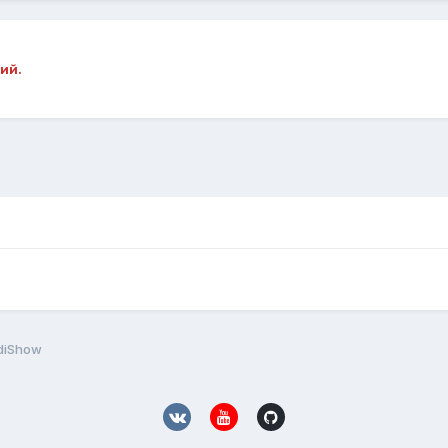
ий.
diShow