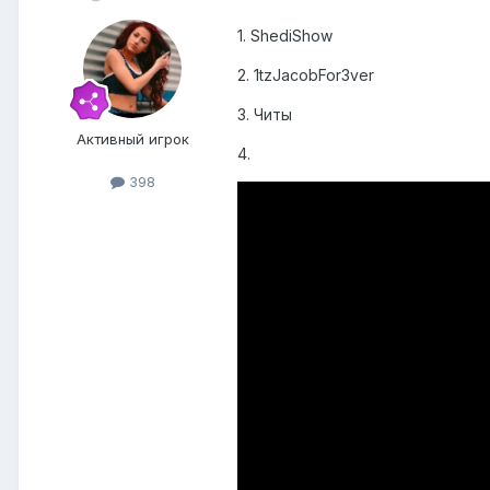
1. ShediShow
2. 1tzJacobFor3ver
3. Читы
Активный игрок
4.
398