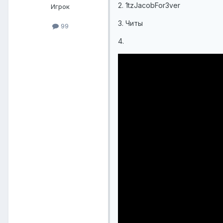
2. 1tzJacobFor3ver
Игрок
3. Читы
99
4.