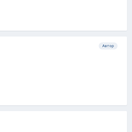
Автор