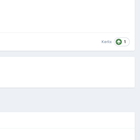
1
Kerlix