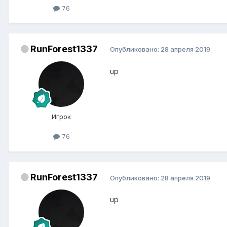
76
RunForest1337
Опубликовано:
28 апреля 2019
up
Игрок
76
RunForest1337
Опубликовано:
28 апреля 2019
up