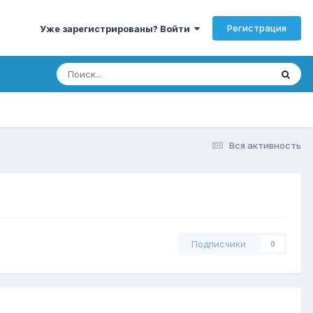
Регистрация
Уже зарегистрированы? Войти
Вся активность
Подписчики
0