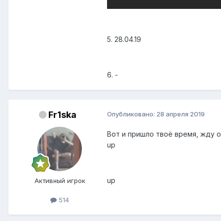
5. 28.04.19
6. -
Fr1ska
Опубликовано:
28 апреля 2019
Вот и пришло твоё время, жду о
up
up
Активный игрок
514