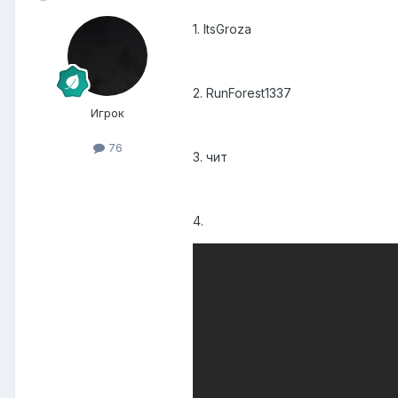
1. ItsGroza
2. RunForest1337
Игрок
76
3. чит
4.