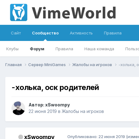
Сайт
Сообщество
Активность
Правила
Клубы
Форум
Правила
Наша команда
Польз
Главная
Сервер MiniGames
Жалобы на игроков
-холька, 
-холька, оск родителей
Автор:
xSwoompy
22 июня 2019
в
Жалобы на игроков
xSwoompy
Опубликовано:
22 июня 2019
(изме