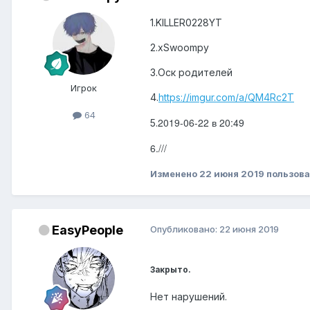
1.KILLER0228YT
2.xSwoompy
3.Оск родителей
Игрок
4.
https://imgur.com/a/QM4Rc2T
64
2019-06-22 в 20:49
5.
6.///
Изменено
22 июня 2019
пользов
EasyPeople
Опубликовано:
22 июня 2019
Закрыто.
Нет нарушений.