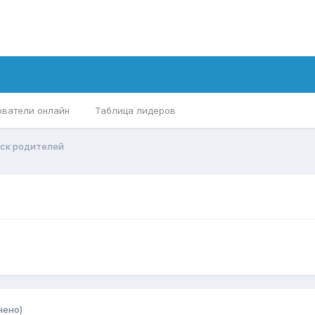
ователи онлайн
Таблица лидеров
оск родителей
нено)