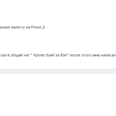
льную валюту на Prison_5
исал в общий чат " Куплю бум1 за 80к" после этого мне написал