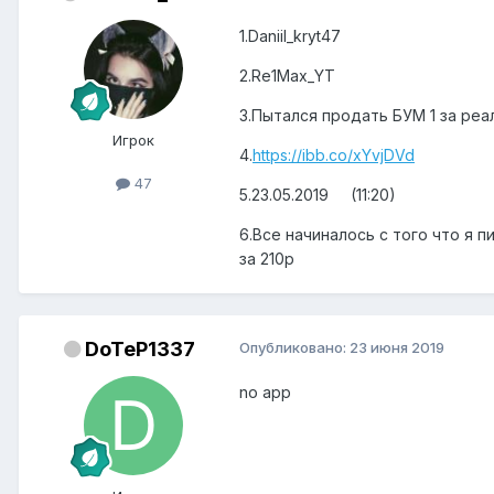
1.Daniil_kryt47
2.Re1Max_YT
3.Пытался продать БУМ 1 за реа
Игрок
4.
https://ibb.co/xYvjDVd
47
5.23.05.2019 (11:20)
6.Все начиналось с того что я п
за 210р
DoTeP1337
Опубликовано:
23 июня 2019
no app