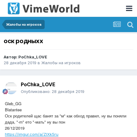
Жалобы на игроков
оск родныхх
Автор:
PoChka_LOVE
28 декабря 2019
в
Жалобы на игроков
PoChka_LOVE
Опубликовано:
28 декабря 2019
Gleb_GG
Blatantee
Оск родителей щас банят за "м" как обход правил, ну вы поняли
дада, "-m" ето "-мать" ну вы пон
26/12/2019
https://imgur.com/a/ZIXk5ru