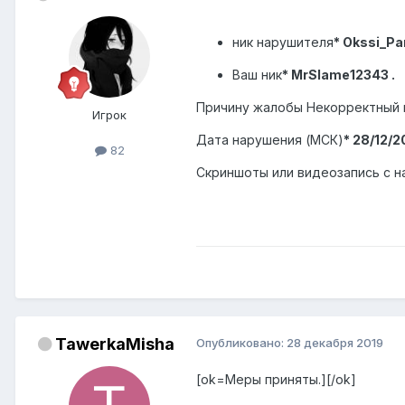
ник нарушителя
* Okssi_P
Ваш ник
*
MrSlame12343
.
Причину жалобы Некорректный 
Игрок
Дата нарушения (МСК)
* 28
/12/2
82
Скриншоты или видеозапись с
TawerkaMisha
Опубликовано:
28 декабря 2019
[ok=Меры приняты.][/ok]