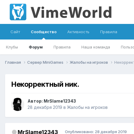
Сайт
Сообщество
Активность
Правила
Клубы
Форум
Правила
Наша команда
Польз
Главная
Сервер MiniGames
Жалобы на игроков
Некоррек
Некорректный ник.
Автор:
MrSlame12343
28 декабря 2019
в
Жалобы на игроков
MrSlame12343
Опубликовано:
28 декабря 2019