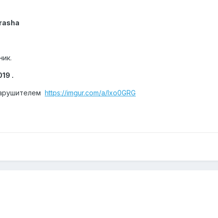
arasha
ник.
019 .
 нарушителем
https://imgur.com/a/Ixo0GRG