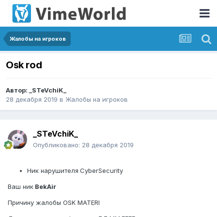
Жалобы на игроков
Osk rod
Автор:
_STeVchiK_
28 декабря 2019
в
Жалобы на игроков
_STeVchiK_
Опубликовано:
28 декабря 2019
Ник нарушителя
CyberSecurity
Ваш ник
BekAir
Причину жалобы OSK MATERI