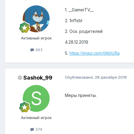
1. __GamerTV__
2. 1nf1xbl
2. Оск. родителей
Активный игрок
4.28.12.2019
493
https://imgur.com/0I60UXa
5.
Sashok_99
Опубликовано:
28 декабря 2019
Меры приняты.
Активный игрок
374