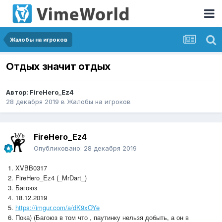
Жалобы на игроков
Отдых значит отдых
Автор:
FireHero_Ez4
28 декабря 2019
в
Жалобы на игроков
FireHero_Ez4
Опубликовано:
28 декабря 2019
1. XVBB0317
2. FireHero_Ez4 (_MrDart_)
3. Багоюз
4. 18.12.2019
5.
https://imgur.com/a/dK9xOYe
6. Пока) (Багоюз в том что , паутинку нельзя добыть, а он в