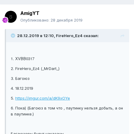
AmigYT
Опубликовано:
28 декабря 2019
28.12.2019 в 12:10, FireHero_Ez4 сказал:
1. XVBB0317
2. FireHero_Ez4 (_MrDart_)
3. Багоюз
4. 18.12.2019
5.
https://imgur.com/a/dK9xOYe
6. Пока) (Багоюз в том что , паутинку нельзя добыть, а он
в паутинке.)
Багаюзеры будут наказаны