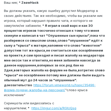
Ваш ник;
* ZeawHack
Вы должны указать, какую ошибку допустил Модератор в
своих действиях. Так же необходимо, чтобы вы указали ник
игрока, который нарушил правило чата, и которого не
замутили/не забанили;
* Я играл в скай варс и как 30
процентов игроков токсчично отнесшя к тому что меня
скинули и написал в чат "Опушенные сын крысы",пока что
разберемся со смыслом слова,слово "опушенное" идёт к
сыну а "крыса" к матери,напомню что слово "животное"
допустим тот же крыса,не считаеться как оскорблением
на проекте,я сам проходил и писал жалобу на модератора
мне оксси так и ответила,но меня забанили навсегда за
данное нарушение,вопервых за оск.род бан на
2дня,вовторых жалоба на форуме не была,вотретих слово
"крыса" не оскорбление потому мне должны были выдать
обычный мут до 24 часов за "опушенные".
докозательство
https://forum.vimeworld.ru/topic/35496-
форма-подачи-жалобы-на-персонал/
"слово крыса
исключение"
Скриншоты или видеозапись с
нарушителем;
*
https://imgur.com/a/RGIUQsq