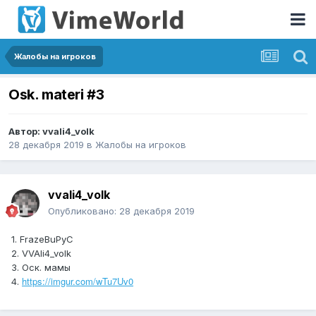
Жалобы на игроков
Osk. materi #3
Автор:
vvali4_volk
28 декабря 2019
в
Жалобы на игроков
vvali4_volk
Опубликовано:
28 декабря 2019
1. FrazeBuPyC
2. VVAli4_volk
3. Оск. мамы
https://imgur.com/wTu7Uv0
4.