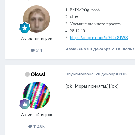
1. EdINoROg_noob
2. al1m
3. Упоминание иного проекта.
4. 28.12.19
https://imgur.com/a/9Dx8fWS
5.
Активный игрок
Изменено
28 декабря 2019
польз
514
Okssi
Опубликовано:
28 декабря 2019
[ok=Меры приняты.][/ok]
Активный игрок
112,9k