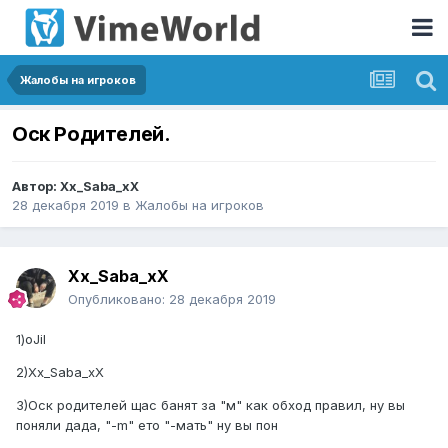
Жалобы на игроков
Оск Родителей.
Автор:
Xx_Saba_xX
28 декабря 2019
в
Жалобы на игроков
Xx_Saba_xX
Опубликовано:
28 декабря 2019
1)oJil
2)Xx_Saba_xX
3)Оск родителей щас банят за "м" как обход правил, ну вы
поняли дада, "-m" ето "-мать" ну вы пон