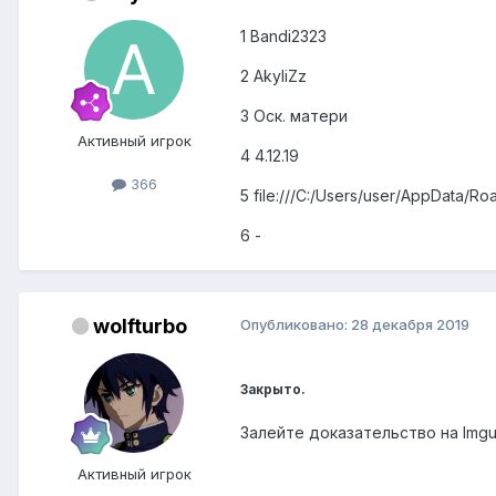
1 Bandi2323
2 AkyliZz
3 Оск. матери
Активный игрок
4 4.12.19
366
5 file:///C:/Users/user/AppData/R
6 -
wolfturbo
Опубликовано:
28 декабря 2019
Закрыто.
Залейте доказательство на Imgur
Активный игрок