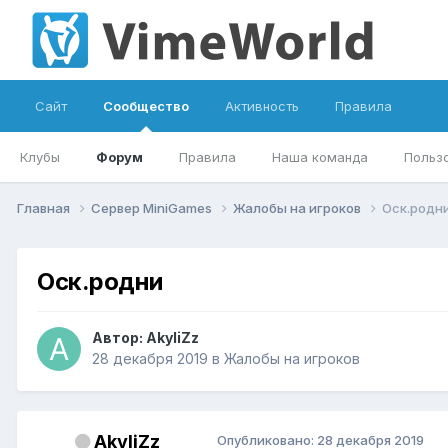
Сайт
Сообщество
Активность
Правила
Клубы
Форум
Правила
Наша команда
Польз
Главная
Сервер MiniGames
Жалобы на игроков
Оск.родн
Оск.родни
Автор:
AkyliZz
28 декабря 2019
в
Жалобы на игроков
AkyliZz
Опубликовано:
28 декабря 2019