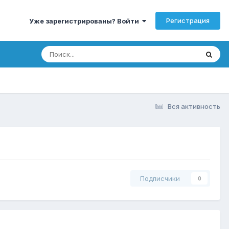
Регистрация
Уже зарегистрированы? Войти
Вся активность
Подписчики
0