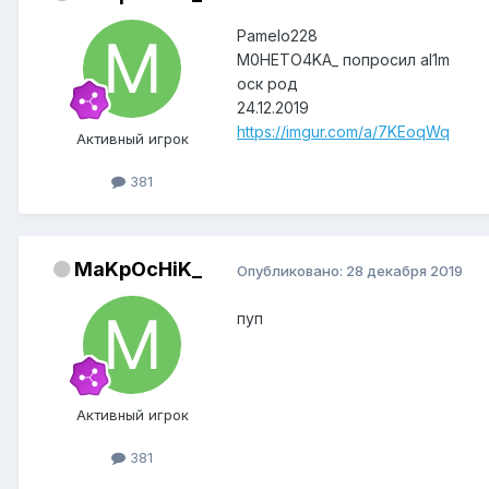
Pamelo228
M0HETO4KA_ попросил al1m
оск род
24.12.2019
https://imgur.com/a/7KEoqWq
Активный игрок
381
MaKpOcHiK_
Опубликовано:
28 декабря 2019
пуп
Активный игрок
381