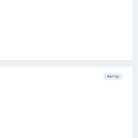
Автор