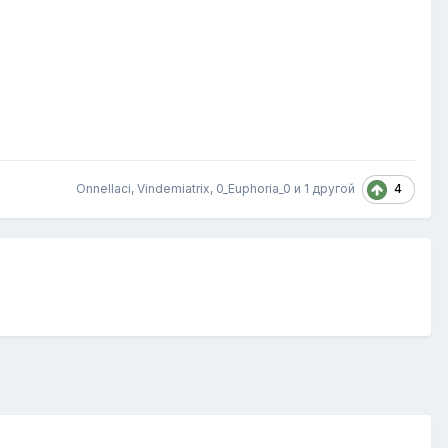
4
Onnellaci
,
Vindemiatrix
,
0_Euphoria_0
и
1 другой