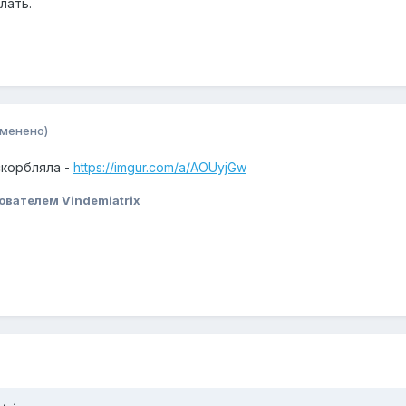
лать.
зменено)
скорбляла -
https://imgur.com/a/AOUyjGw
ователем Vindemiatrix