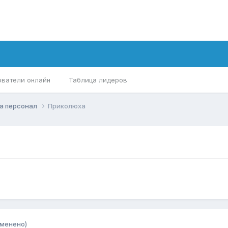
ователи онлайн
Таблица лидеров
а персонал
Приколюха
зменено)