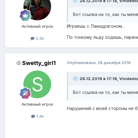
28.12.2019 в 17:18, Vindemia
Вот ссылка на то, как ты мен
Играешь с Лакидрагоном...
Активный игрок
По тонкому льду ходишь, парен
5,5k
Swetty_girl1
Опубликовано:
28 декабря 2019
28.12.2019 в 17:18, Vindemia
Вот ссылка на то, как ты мен
Активный игрок
Нарушений с моей стороны не б
1,4k