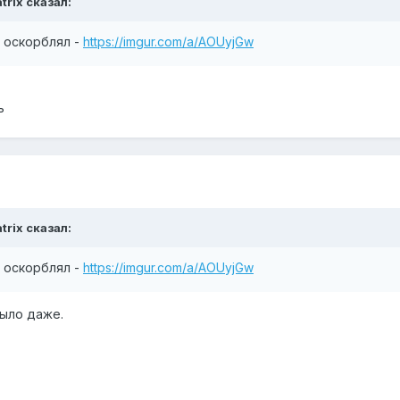
trix сказал:
я оскорблял -
https://imgur.com/a/AOUyjGw
ь
trix сказал:
я оскорблял -
https://imgur.com/a/AOUyjGw
ыло даже.