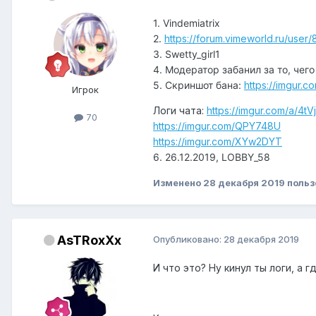
1. Vindemiatrix
2.
https://forum.vimeworld.ru/user/
3. Swetty_girl1
4. Модератор забанил за то, чего
5. Скриншот бана:
https://imgur.
Игрок
Логи чата:
https://imgur.com/a/4t
70
https://imgur.com/QPY748U
https://imgur.com/XYw2DYT
6. 26.12.2019, LOBBY_58
Изменено
28 декабря 2019
польз
AsTRoxXx
Опубликовано:
28 декабря 2019
И что это? Ну кинул ты логи, а 