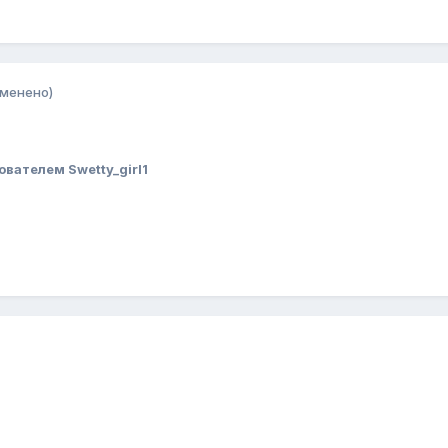
зменено)
ователем Swetty_girl1