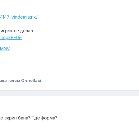
81147-vindemiatrix/
 игрок не делал.
com/tgkBE0e
VjMNV
ователем Onnellaci
где скрин бана? Где форма?