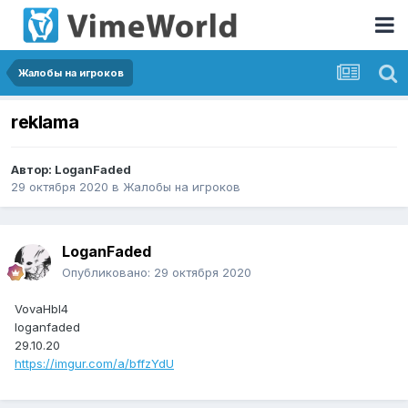
Жалобы на игроков
reklama
Автор:
LoganFaded
29 октября 2020
в
Жалобы на игроков
LoganFaded
Опубликовано:
29 октября 2020
VovaHbI4
loganfaded
29.10.20
https://imgur.com/a/bffzYdU