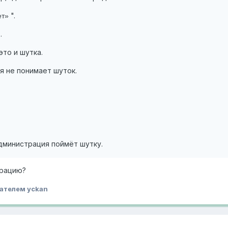
".
ет»
.
 это и шутка.
я не понимает шуток.
дминистрация поймёт шутку.
трацию?
ателем yckan