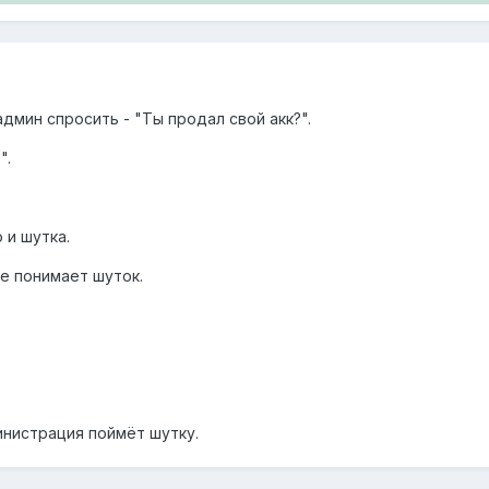
дмин спросить - "Ты продал свой акк?".
".
о и шутка.
не понимает шуток.
инистрация поймёт шутку.