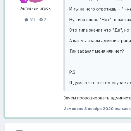
Активный игрок
И ты на него ответишь - "
«н
Ну типа слово "Нет" в лапках
311
2
Это типа значит что "Да", но
А как мы знаем администраци
Так забанят меня или нет?
P.S
Я думаю что в этом случае а
Зачем провоцировать админис
Изменено
8 ноября 2020
пользов