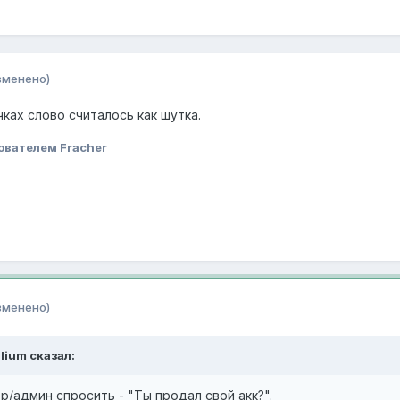
зменено)
чках слово считалось как шутка.
ователем Fracher
зменено)
lium сказал:
/админ спросить - "Ты продал свой акк?".