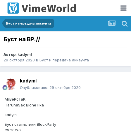
Буст и передача аккаунта
Буст на BP.//
Автор:
kadymI
29 октября 2020
в
Буст и передача аккаунта
kadymI
Опубликовано:
29 октября 2020
MrBePcTaK
HarunaSak BioneTika
kadymI
Буст статистики BlockParty
29/10/20