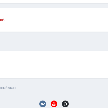
ий.
тный скин.