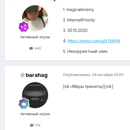
1. magicalenemy
2. InternetPriority
3. 30.10.2020
Активный игрок
4.
https://imgur.com/a/kYbKtHi
440
5. Некорректный скин.
barahag
Опубликовано:
29 октября 2020
[ok=Меры приняты][/ok]
Активный игрок
17k