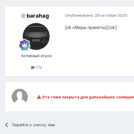
barahag
Опубликовано:
29 октября 2020
[ok=Меры приняты][/ok]
Активный игрок
17k
Эта тема закрыта для дальнейших сообщен
Перейти к списку тем