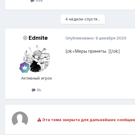
498
4 недели спустя...
Edmite
Опубликовано:
9 декабря 2020
[ok=Меры приняты. ][/ok]
Активный игрок
8k
Эта тема закрыта для дальнейших сообщен