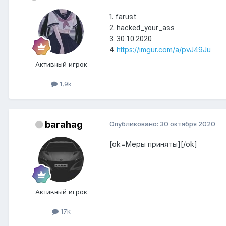
1.
farust
2. hacked_your_ass
3. 30.10.2020
https://imgur.com/a/pvJ49Ju
4.
Активный игрок
1,9k
barahag
Опубликовано:
30 октября 2020
[ok=Меры приняты][/ok]
Активный игрок
17k