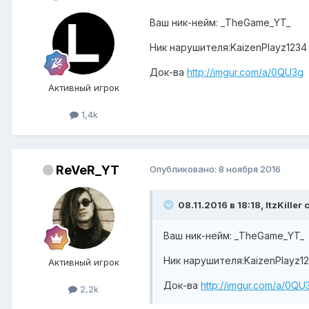
Ваш ник-нейм: _TheGame_YT_
Ник нарушителя:KaizenPlayz1234
Док-ва
http://imgur.com/a/0QU3g
Активный игрок
1,4k
ReVeR_YT
Опубликовано:
8 ноября 2016
08.11.2016 в 18:18, ItzKiller 
Ваш ник-нейм: _TheGame_YT_
Ник нарушителя:KaizenPlayz1
Активный игрок
Док-ва
http://imgur.com/a/0QU
2,2k