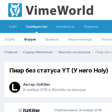
Сайт
Сообщество
Активность
Правила
Клубы
Форум
Правила
Наша команда
Польз
Главная
Сервер MiniGames
Жалобы на игроков
Пиар без 
Пиар без статуса YT (У него Holy)
Автор:
ItzKiller
8 ноября 2016
в
Жалобы на игроков
ItzKiller
Опубликовано:
8 ноября 2016