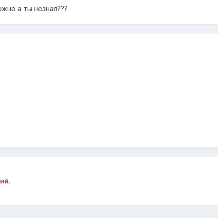
жно а ты незнал???
ий.