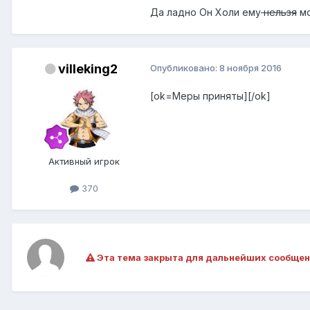
Да ладно Он Холи ему
нельзя
мо
villeking2
Опубликовано:
8 ноября 2016
[ok=Меры приняты][/ok]
Активный игрок
370
Эта тема закрыта для дальнейших сообщен