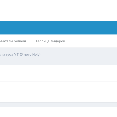
ователи онлайн
Таблица лидеров
статуса YT (У него Holy)