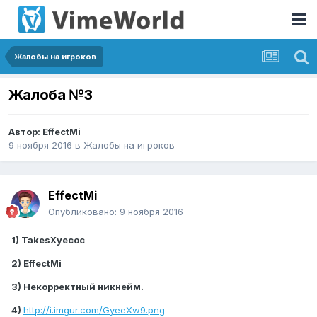
Жалобы на игроков
Жалоба №3
Автор:
EffectMi
9 ноября 2016
в
Жалобы на игроков
EffectMi
Опубликовано:
9 ноября 2016
1) TakesXyecoc
2) EffectMi
3) Некорректный никнейм.
4)
http://i.imgur.com/GyeeXw9.png