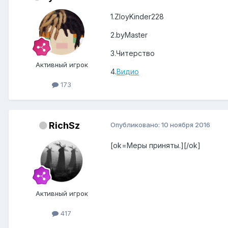
1.ZloyKinder228
2.byMaster
3.Читерство
Активный игрок
4.
Видио
173
RichSz
Опубликовано:
10 ноября 2016
[ok=Меры приняты.][/ok]
Активный игрок
417