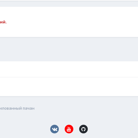
ий.
илованный пачан