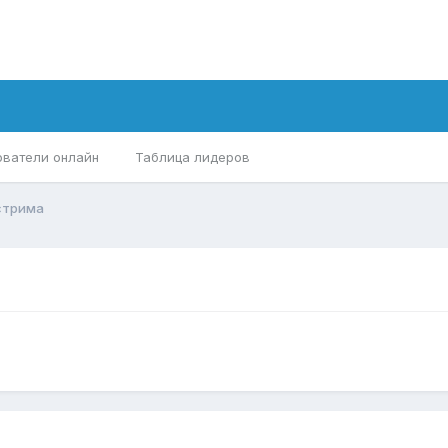
ователи онлайн
Таблица лидеров
стрима