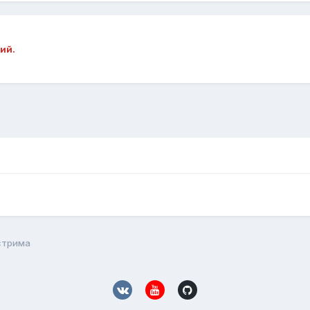
ий.
стрима