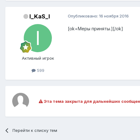
I_KaS_I
Опубликовано:
16 ноября 2016
[ok=Меры приняты.][/ok]
Активный игрок
599
Эта тема закрыта для дальнейших сообщен
Перейти к списку тем