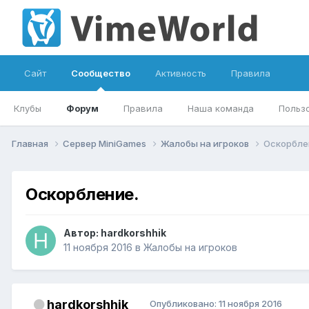
Сайт
Сообщество
Активность
Правила
Клубы
Форум
Правила
Наша команда
Польз
Главная
Сервер MiniGames
Жалобы на игроков
Оскорбле
Оскорбление.
Автор:
hardkorshhik
11 ноября 2016
в
Жалобы на игроков
hardkorshhik
Опубликовано:
11 ноября 2016