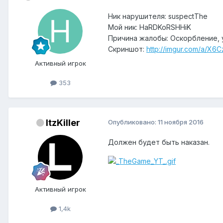
Ник нарушителя: suspectThe
Мой ник: HaRDKoRSHHiK
Причина жалобы: Оскорбление, 
Скриншот:
http://imgur.com/a/X6C
Активный игрок
353
ItzKiller
Опубликовано:
11 ноября 2016
Должен будет быть наказан.
Активный игрок
1,4k