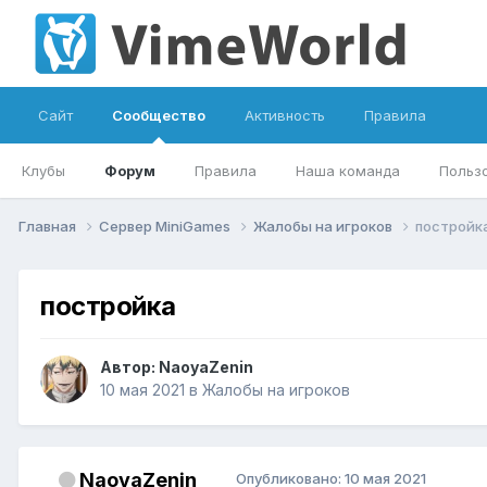
Сайт
Сообщество
Активность
Правила
Клубы
Форум
Правила
Наша команда
Польз
Главная
Сервер MiniGames
Жалобы на игроков
постройк
постройка
Автор:
NaoyaZenin
10 мая 2021
в
Жалобы на игроков
NaoyaZenin
Опубликовано:
10 мая 2021