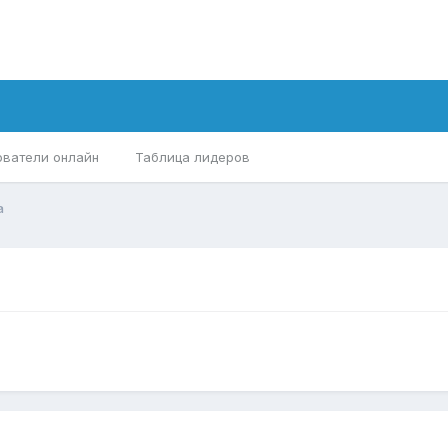
ователи онлайн
Таблица лидеров
а