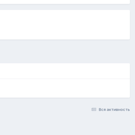
Вся активность