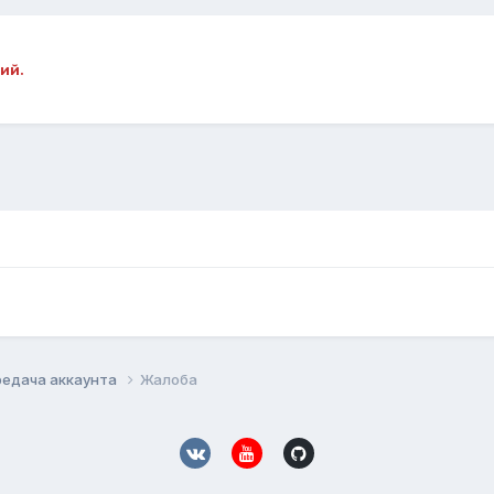
ий.
редача аккаунта
Жалоба