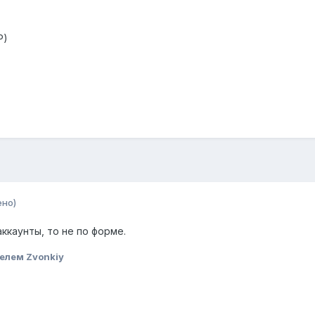
P)
ено)
аккаунты, то не по форме.
елем Zvonkiy