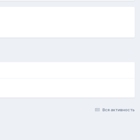
Вся активность