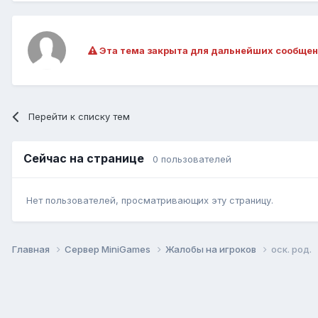
Эта тема закрыта для дальнейших сообщен
Перейти к списку тем
Сейчас на странице
0 пользователей
Нет пользователей, просматривающих эту страницу.
Главная
Сервер MiniGames
Жалобы на игроков
оск. род.