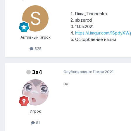
Dima_Tihonenko
sixzerxd
11.05.2021
https://i.imgur.com/1SpdyXW
Активный игрок
Оскорбление нации
525
3a4
Опубликовано:
11 мая 2021
up
Игрок
81