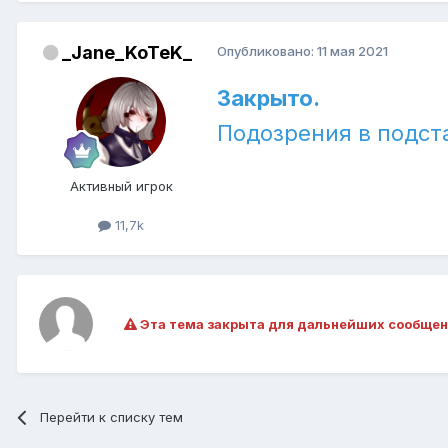
_Jane_KoTeK_
Опубликовано:
11 мая 2021
Закрыто.
Подозрения в подст
Активный игрок
11,7k
Эта тема закрыта для дальнейших сообщен
Перейти к списку тем