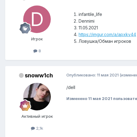
infantile_life
Dennimi
11.05.2021
https://imgur.com/a/apxkv44
Игрок
Ловушка/Обман игроков
8
snoww1ch
Опубликовано:
11 мая 2021
(измене
/dell
Изменено
11 мая 2021
пользоват
Активный игрок
2,1k