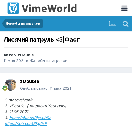
Жалобы на игроков
Лисячий патруль <3|Фаст
Автор:
zDouble
11 мая 2021
в
Жалобы на игроков
zDouble
Опубликовано:
11 мая 2021
1. moscvalyubit
2. zDouble (попросил Youngms)
3. 11.05.2021
4.
https://ibb.co/9yvbh9z
https://ibb.co/4PKg0xP