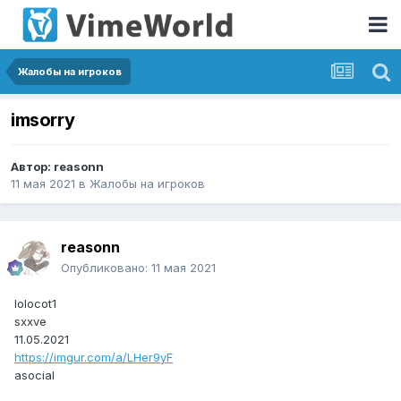
Жалобы на игроков
imsorry
Автор:
reasonn
11 мая 2021
в
Жалобы на игроков
reasonn
Опубликовано:
11 мая 2021
lolocot1
sxxve
11.05.2021
https://imgur.com/a/LHer9yF
asocial