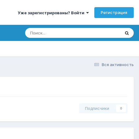
Регистрация
Уже зарегистрированы? Войти
Вся активность
Подписчики
0