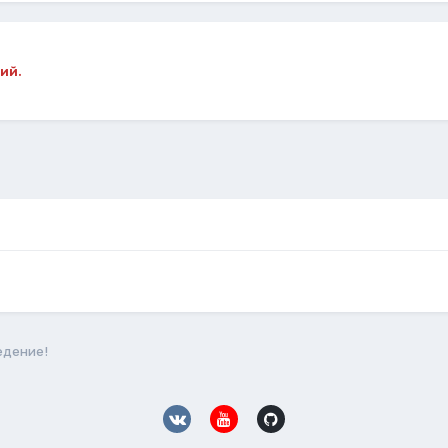
ий.
едение!