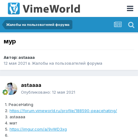
Жалобы на пользователей форума
мур
Автор:
astaaaa
12 мая 2021
в
Жалобы на пользователей форума
astaaaa
Опубликовано:
12 мая 2021
1. PeaceHating
2.
https://forum.vimeworld.ru/profile/188590-peacehating/
3. astaaaa
4. мат
5.
https://imgur.com/a/9vWD3xg
6.