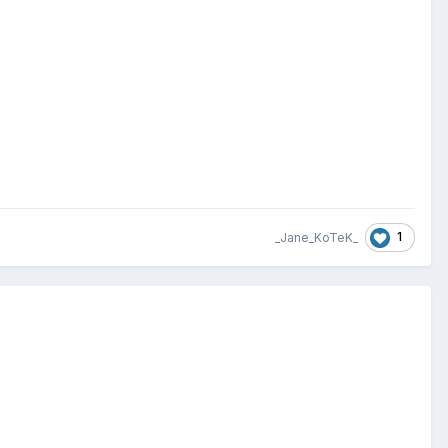
1
_Jane_KoTeK_