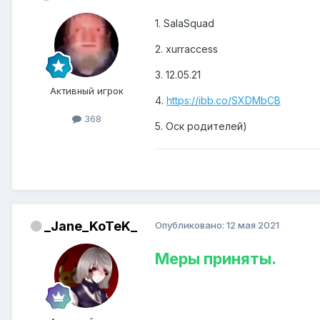
1. SalaSquad
2. xurraccess
3. 12.05.21
Активный игрок
4.
https://ibb.co/SXDMbCB
368
5. Оск родителей)
_Jane_KoTeK_
Опубликовано:
12 мая 2021
Меры приняты.