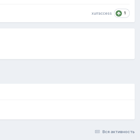
1
xurraccess
Вся активность