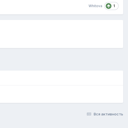
1
Whitova
Вся активность