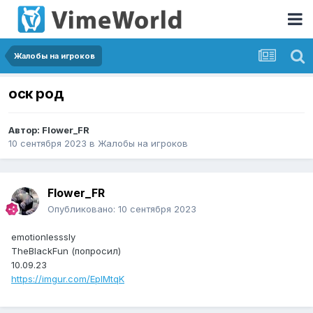
Жалобы на игроков
оск род
Автор:
Flower_FR
10 сентября 2023
в
Жалобы на игроков
Flower_FR
Опубликовано:
10 сентября 2023
emotionlesssly
TheBlackFun (попросил)
10.09.23
https://imgur.com/EpIMtqK