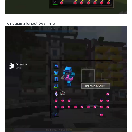
Тот самый lunast без чита