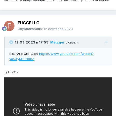
FUCCELLO
Опубликовано:
12 сентября 2023
12.09.2023 в 17:55,
Metzger
сказал:
я случ квикнулся
https://www.youtube.com/watch?
v=SXyM11918hA
тут тоже