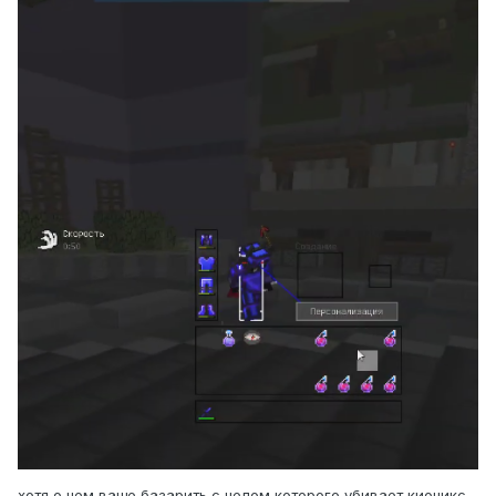
хотя о чем ваще базарить с челом которого убивает кионикс