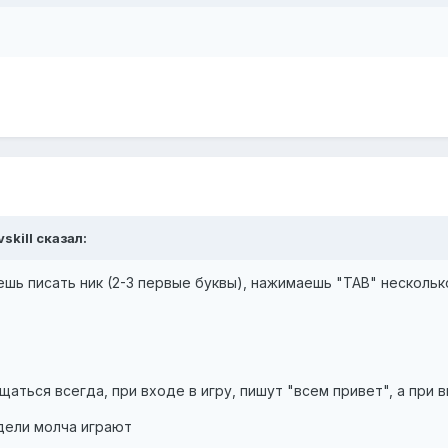
skill сказал:
шь писать ник (2-3 первые буквы), нажимаешь "TAB" несколько 
о
щаться всегда, при входе в игру, пишут "всем привет", а при
идели молча играют