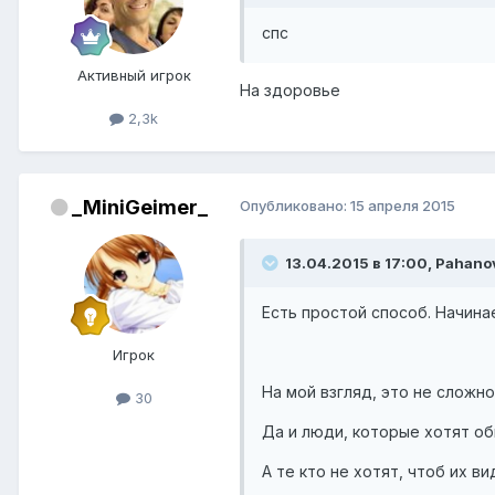
спс
Активный игрок
На здоровье
2,3k
_MiniGeimer_
Опубликовано:
15 апреля 2015
13.04.2015 в 17:00, Pahanov
Есть простой способ. Начинае
Игрок
На мой взгляд, это не сложн
30
Да и люди, которые хотят об
А те кто не хотят, чтоб их в