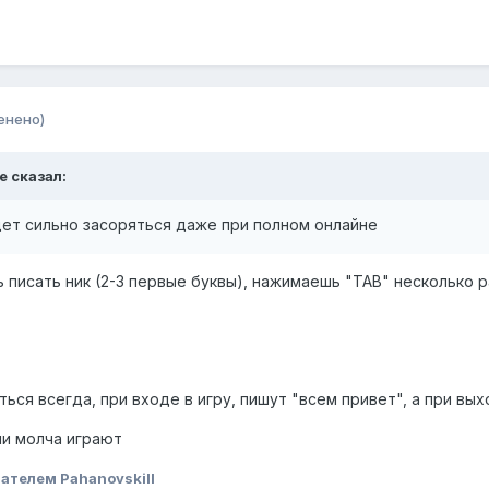
енено)
e сказал:
дет сильно засоряться даже при полном онлайне
 писать ник (2-3 первые буквы), нажимаешь "TAB" несколько ра
ься всегда, при входе в игру, пишут "всем привет", а при вы
ели молча играют
ателем Pahanovskill