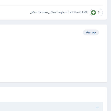
3
_MiniGeimer_
,
SeaEagle
и
FaSSterGAME
Автор