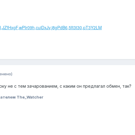
l,JZfHxgF,wPIr09h,cuiDxJv,j8gPdB6,5ft3t30,pT3Y2LM
енено)
рку не с тем зачарованием, с каким он предлагал обмен, так?
ателем The_Watcher