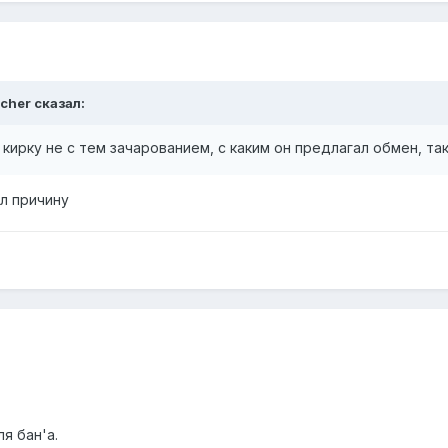
tcher сказал:
 кирку не с тем зачарованием, с каким он предлагал обмен, та
ял причину
я бан'а.