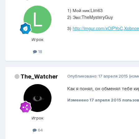
1) Мой ник:Lim63
2) Эво:TheMysteryGuy
3)
http://imgur.com/xOiPYoC,Xobnce
Игрок
18
The_Watcher
Опубликовано:
17 апреля 2015
(изм
Как я понял, он обменял тебе ки
Изменено
17 апреля 2015
пользов
Игрок
64