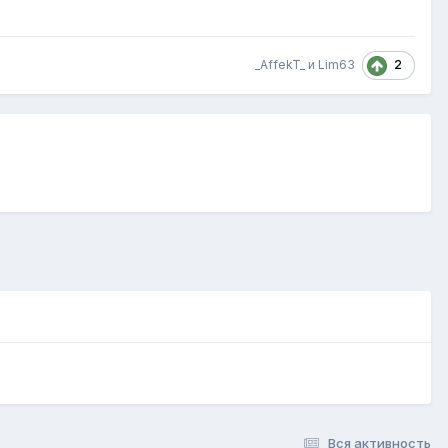
2
_AffekT_
и
Lim63
Вся активность