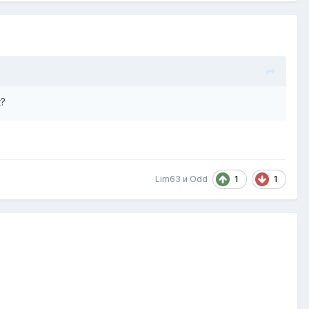
к?
1
1
Lim63
и
Odd