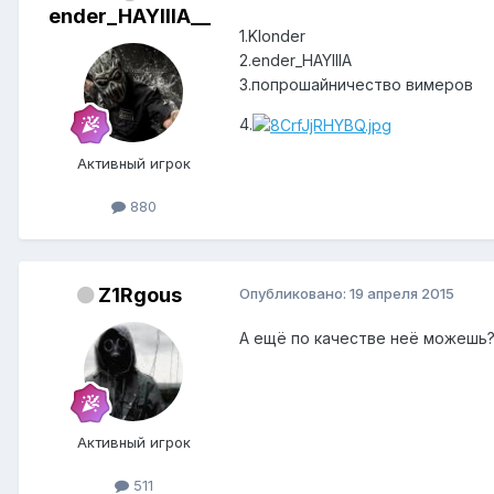
ender_HAYIIIA__
1.Klonder
2.ender_HAYIIIA
3.попрошайничество вимеров
4.
Активный игрок
880
Z1Rgous
Опубликовано:
19 апреля 2015
А ещё по качестве неё можешь
Активный игрок
511