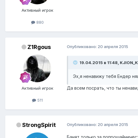
Активный игрок
880
Z1Rgous
Опубликовано:
20 апреля 2015
19.04.2015 в 11:48, KJION_K
Эх,я ненавижу тебя Ендер няша
Да всем посрать, что ты ненав
Активный игрок
511
StrongSpirit
Опубликовано:
20 апреля 2015
Банят только за попрошайничес