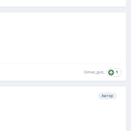
1
Diman_gxd_
Автор