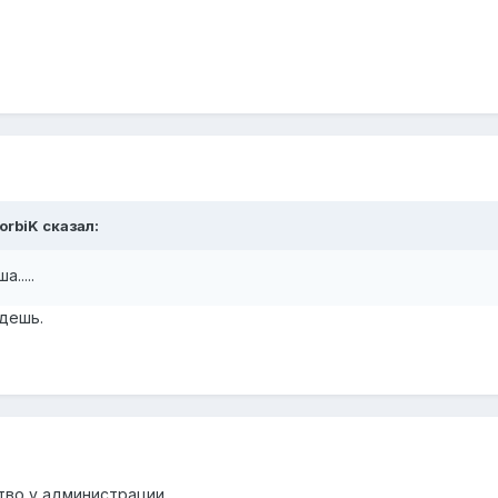
orbiK сказал:
.....
идешь.
тво у администрации.