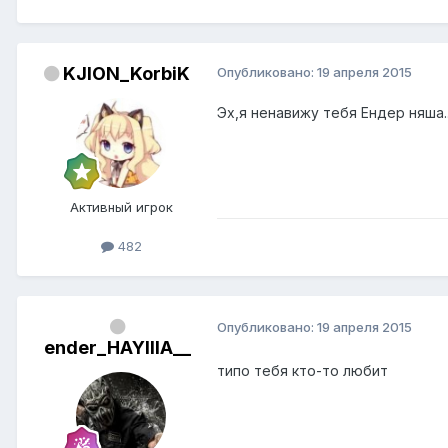
KJION_KorbiK
Опубликовано:
19 апреля 2015
Эх,я ненавижу тебя Ендер няша...
Активный игрок
482
Опубликовано:
19 апреля 2015
ender_HAYIIIA__
типо тебя кто-то любит