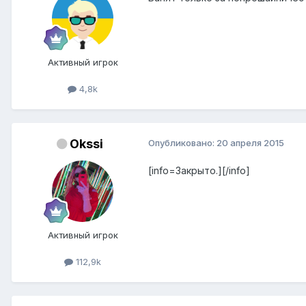
Активный игрок
4,8k
Okssi
Опубликовано:
20 апреля 2015
[info=Закрыто.][/info]
Активный игрок
112,9k