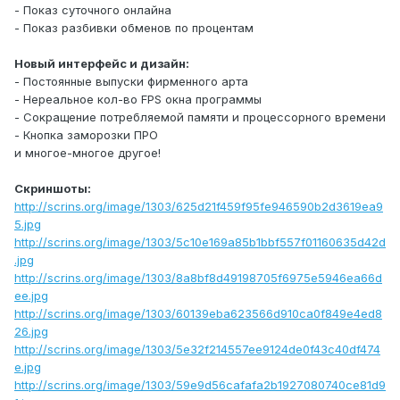
- Показ суточного онлайна
- Показ разбивки обменов по процентам
Новый интерфейс и дизайн:
- Постоянные выпуски фирменного арта
- Нереальное кол-во FPS окна программы
- Сокращение потребляемой памяти и процессорного времени
- Кнопка заморозки ПРО
и многое-многое другое!
Скриншоты:
http://scrins.org/image/1303/625d21f459f95fe946590b2d3619ea9
5.jpg
http://scrins.org/image/1303/5c10e169a85b1bbf557f01160635d42d
.jpg
http://scrins.org/image/1303/8a8bf8d49198705f6975e5946ea66d
ee.jpg
http://scrins.org/image/1303/60139eba623566d910ca0f849e4ed8
26.jpg
http://scrins.org/image/1303/5e32f214557ee9124de0f43c40df474
e.jpg
http://scrins.org/image/1303/59e9d56cafafa2b1927080740ce81d9